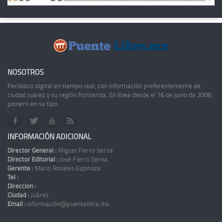
NOSOTROS
Periódico digital en tiempo real, con información preferentemente de
ciudad Juárez y su región fronteriza. En línea desde el 16 de junio de 2008,
pionero en su tipo.
INFORMACIÓN ADICIONAL
Director General :
Miguel Fierro Serna
Director Editorial :
José Fierro Serna
Gerente :
Mario Rosales Espinoza
Tel :
Dirección :
Ciudad :
Juárez
Email :
información@puentelibre.mx