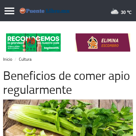
Puentelibre.mx
30 
Inicio
Local
Nacional
Inicio
Cultura
Opinión
Beneficios de comer apio
Cronos
regularmente
Economía
Espectáculos
Deportes
Extra +