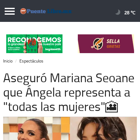
Puentelibre.mx
28 
Inicio
Local
Nacional
Inicio
Espectáculos
Opinión
Aseguró Mariana Seoane
Cronos
que Ángela representa a
Economía
"todas las mujeres"🎦
Espectáculos
Deportes
Extra +