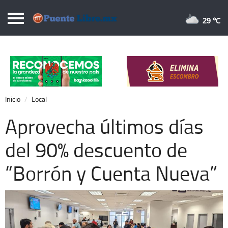
Puentelibre.mx
29 
Inicio
Local
Nacional
Inicio
Local
Opinión
Aprovecha últimos días
Cronos
del 90% descuento de
Economía
“Borrón y Cuenta Nueva”
Espectáculos
Deportes
Extra +