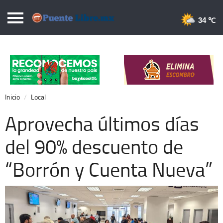
Puentelibre.mx
34 
Inicio
Local
Nacional
Inicio
Local
Opinión
Aprovecha últimos días
Cronos
del 90% descuento de
Economía
“Borrón y Cuenta Nueva”
Espectáculos
Deportes
Extra +