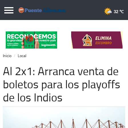
Puentelibre.mx
32 
Inicio
Local
Nacional
Inicio
Local
Opinión
Al 2x1: Arranca venta de
Cronos
boletos para los playoffs
Economía
de los Indios
Espectáculos
Deportes
Extra +