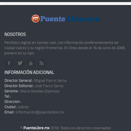
NOSOTROS
Periódico digital en tiempo real, con información preferentemente de
ciudad Juárez y su región fronteriza. En línea desde el 16 de junio de 2008,
pionero en su tipo.
INFORMACIÓN ADICIONAL
Director General :
Miguel Fierro Serna
Director Editorial :
José Fierro Serna
Gerente :
Mario Rosales Espinoza
Tel :
Dirección :
Ciudad :
Juárez
Email :
información@puentelibre.mx
©
PuenteLibre.mx
2018. Todos los derechos reservados