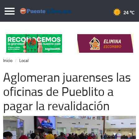
Puentelibre.mx
24 
Inicio
Local
Nacional
Inicio
Local
Opinión
Aglomeran juarenses las
Cronos
oficinas de Pueblito a
Economía
pagar la revalidación
Espectáculos
Deportes
Extra +