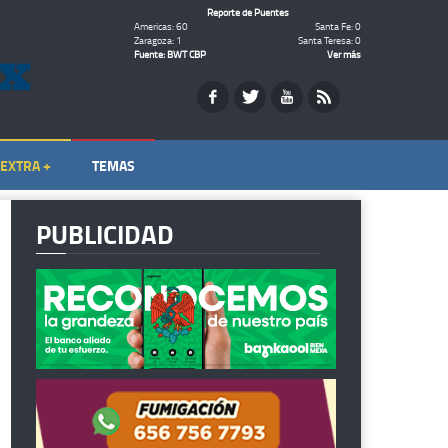
Reporte de Puentes
Americas: 60
Santa Fe: 0
Zaragoza: 1
Santa Teresa: 0
Fuente: BWT CBP
Ver más
EXTRA +
TEMAS
PUBLICIDAD