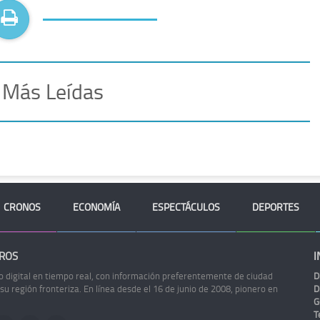
 Más Leídas
CRONOS
ECONOMÍA
ESPECTÁCULOS
DEPORTES
ROS
I
o digital en tiempo real, con información preferentemente de ciudad
D
 su región fronteriza. En línea desde el 16 de junio de 2008, pionero en
D
G
Te