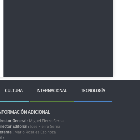
CULTURA
INTERNACIONAL
TECNOLOGÍA
NFORMACIÓN ADICIONAL
irector General :
Miguel Fierro Serna
irector Editorial :
José Fierro Serna
erente :
Mario Rosales Espinoza
l :