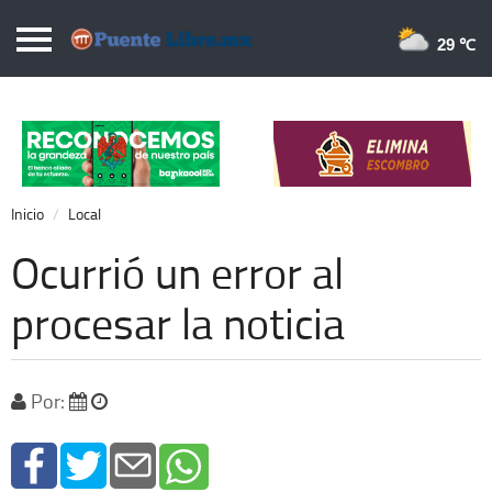
Puentelibre.mx
29 
Inicio
Local
Nacional
Inicio
Local
Opinión
Ocurrió un error al
Cronos
procesar la noticia
Economía
Espectáculos
Por:
Deportes
Extra +