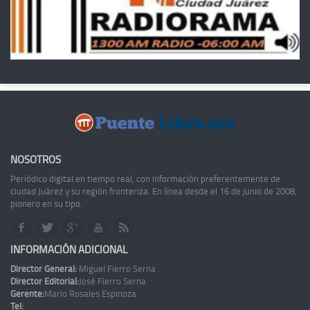
NOSOTROS
Periódico digital en tiempo real, con información preferentemente de
ciudad Juárez y su región fronteriza. En línea desde el 16 de junio de 2008,
pionero en su tipo.
INFORMACIÓN ADICIONAL
Director General:
Miguel Fierro Serna
Director Editorial:
José Fierro Serna
Gerente:
Mario Rosales Espinoza
Tel: