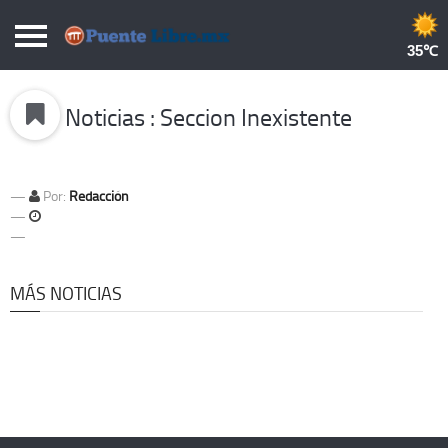
Puentelibre.mx
35
Inicio
Noticias : Seccion Inexistente
Local
Nacional
Por:
Redacción
Opinión
Cronos
Economía
MÁS NOTICIAS
Espectáculos
Deportes
Extra +