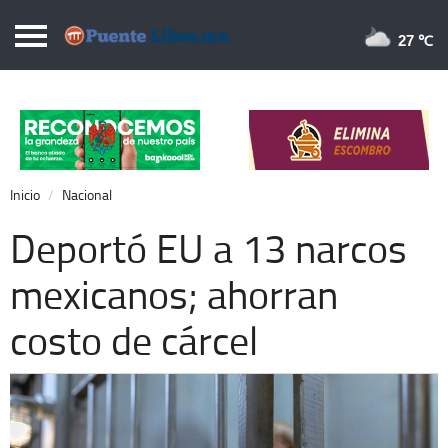
Puentelibre.mx
27 
Inicio
Local
Nacional
Inicio
Nacional
Opinión
Deportó EU a 13 narcos
Cronos
mexicanos; ahorran
Economía
costo de cárcel
Espectáculos
Deportes
Extra +