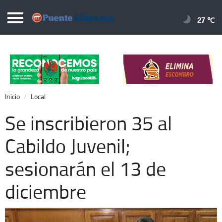
Puentelibre.mx
27 
Inicio
Local
Nacional
Inicio
Local
Opinión
Se inscribieron 35 al
Cronos
Cabildo Juvenil;
Economía
sesionarán el 13 de
Espectáculos
Deportes
diciembre
Extra +