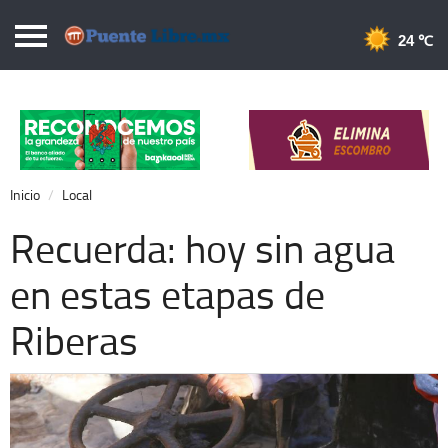
Puentelibre.mx
24 
Inicio
Local
Nacional
Inicio
Local
Opinión
Recuerda: hoy sin agua
Cronos
en estas etapas de
Economía
Riberas
Espectáculos
Deportes
Extra +