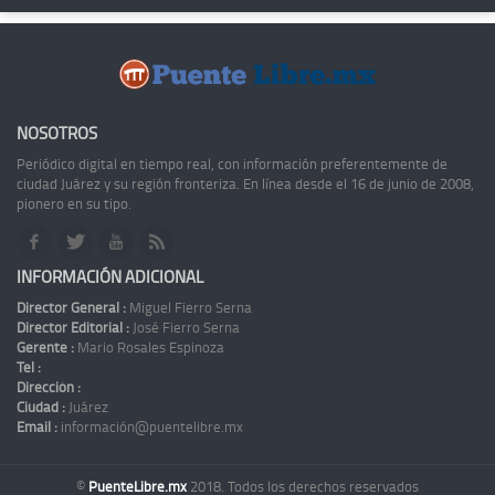
NOSOTROS
Periódico digital en tiempo real, con información preferentemente de
ciudad Juárez y su región fronteriza. En línea desde el 16 de junio de 2008,
pionero en su tipo.
INFORMACIÓN ADICIONAL
Director General :
Miguel Fierro Serna
Director Editorial :
José Fierro Serna
Gerente :
Mario Rosales Espinoza
Tel :
Dirección :
Ciudad :
Juárez
Email :
información@puentelibre.mx
©
PuenteLibre.mx
2018. Todos los derechos reservados