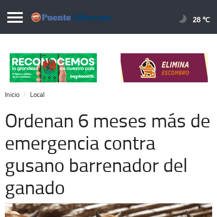
Puentelibre.mx
28 
Inicio
Local
Nacional
Inicio
Local
Opinión
Ordenan 6 meses más de
Cronos
emergencia contra
Economía
gusano barrenador del
Espectáculos
Deportes
ganado
Extra +