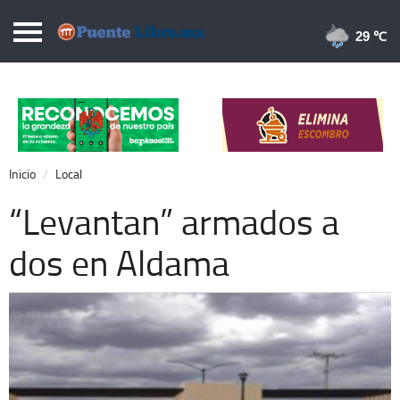
Puentelibre.mx
29 
Inicio
Local
Nacional
Inicio
Local
Opinión
“Levantan” armados a
Cronos
dos en Aldama
Economía
Espectáculos
Deportes
Extra +