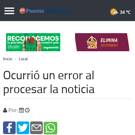
Puentelibre.mx
34 
Inicio
Local
Nacional
Inicio
Local
Opinión
Ocurrió un error al
Cronos
procesar la noticia
Economía
Espectáculos
Por:
Deportes
Extra +