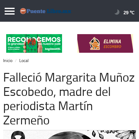
Puentelibre.mx
29 
Inicio
Local
Nacional
Inicio
Local
Opinión
Falleció Margarita Muñoz
Cronos
Escobedo, madre del
Economía
periodista Martín
Espectáculos
Deportes
Zermeño
Extra +