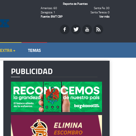
Reporte de Puentes
Americas: 60
Santa Fe: 30
Zaragoza: 1
Santa Teresa: 0
Fuente: BWT CBP
Ver más
EXTRA +
TEMAS
PUBLICIDAD