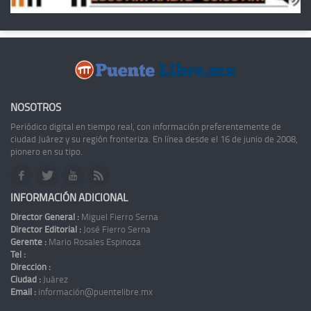
NOSOTROS
Periódico digital en tiempo real, con información preferentemente de
ciudad Juárez y su región fronteriza. En línea desde el 16 de junio de 2008,
pionero en su tipo.
INFORMACIÓN ADICIONAL
Director General :
Miguel Fierro Serna
Director Editorial :
José Fierro Serna
Gerente :
Mario Rosales Espinoza
Tel :
Dirección :
Ciudad :
Juárez
Email :
información@puentelibre.mx