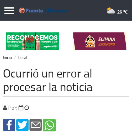
Puentelibre.mx
26 
Inicio
Local
Nacional
Inicio
Local
Opinión
Ocurrió un error al
Cronos
procesar la noticia
Economía
Espectáculos
Por:
Deportes
Extra +