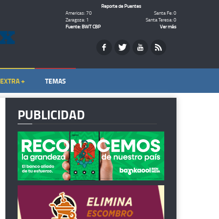
Reporte de Puentes
Americas: 70
Santa Fe: 0
Zaragoza: 1
Santa Teresa: 0
Fuente: BWT CBP
Ver más
EXTRA +
TEMAS
PUBLICIDAD