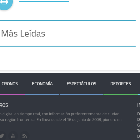
 Más Leídas
CRONOS
ECONOMÍA
ESPECTÁCULOS
DEPORTES
ROS
I
o digital en tiempo real, con información preferentemente de ciudad
D
 su región fronteriza. En línea desde el 16 de junio de 2008, pionero en
D
G
Te
D