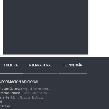
CULTURA
INTERNACIONAL
TECNOLOGÍA
NFORMACIÓN ADICIONAL
irector General :
Miguel Fierro Serna
irector Editorial :
José Fierro Serna
erente :
Mario Rosales Espinoza
l :
irección :