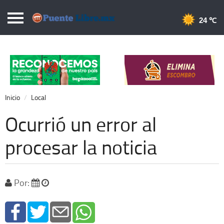
Puentelibre.mx
24 
Inicio
Local
Nacional
Inicio
Local
Opinión
Ocurrió un error al
Cronos
procesar la noticia
Economía
Espectáculos
Por:
Deportes
Extra +