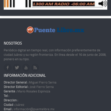
NOSOTROS
Periódico digital en tiempo real, con información preferentemente de
ciudad Juárez y su región fronteriza. En línea desde el 16 de junio de 2008,
pionero en su tipo.
INFORMACIÓN ADICIONAL
Director General :
Miguel Fierro Serna
Director Editorial :
José Fierro Serna
Gerente :
Mario Rosales Espinoza
Tel :
Dirección :
Ciudad :
Juárez
Email :
información@puentelibre.mx