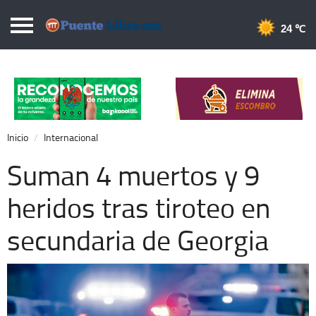
Puentelibre.mx
24 
Inicio
Local
Nacional
Inicio
Internacional
Opinión
Suman 4 muertos y 9
Cronos
heridos tras tiroteo en
Economía
secundaria de Georgia
Espectáculos
Deportes
Extra +