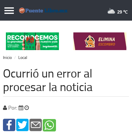
Puentelibre.mx
29 
Inicio
Local
Nacional
Inicio
Local
Opinión
Ocurrió un error al
Cronos
procesar la noticia
Economía
Espectáculos
Por:
Deportes
Extra +