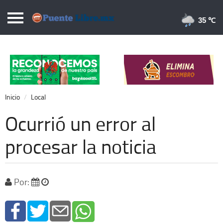
Puentelibre.mx
35 
Inicio
Local
Nacional
Inicio
Local
Opinión
Ocurrió un error al
Cronos
procesar la noticia
Economía
Espectáculos
Por:
Deportes
Extra +