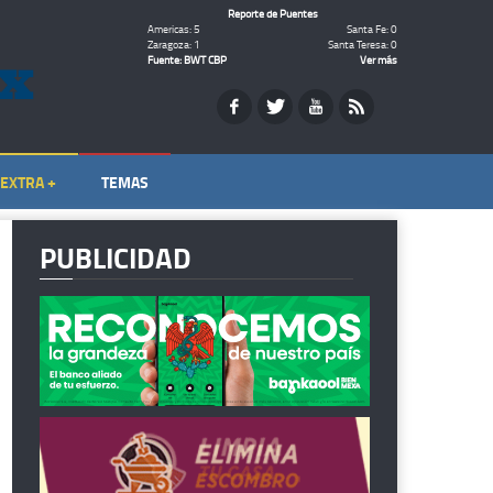
Reporte de Puentes
Americas: 5
Santa Fe: 0
Zaragoza: 1
Santa Teresa: 0
Fuente: BWT CBP
Ver más
EXTRA +
TEMAS
PUBLICIDAD