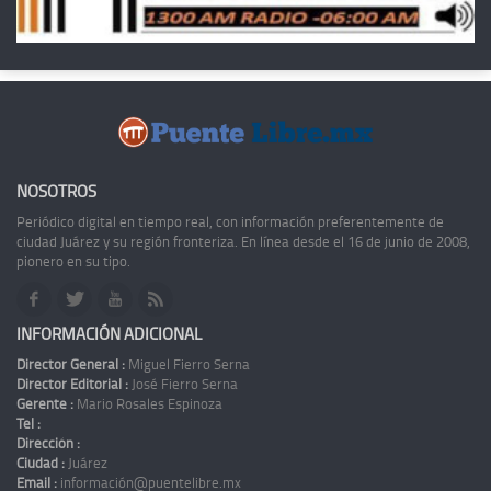
NOSOTROS
Periódico digital en tiempo real, con información preferentemente de
ciudad Juárez y su región fronteriza. En línea desde el 16 de junio de 2008,
pionero en su tipo.
INFORMACIÓN ADICIONAL
Director General :
Miguel Fierro Serna
Director Editorial :
José Fierro Serna
Gerente :
Mario Rosales Espinoza
Tel :
Dirección :
Ciudad :
Juárez
Email :
información@puentelibre.mx