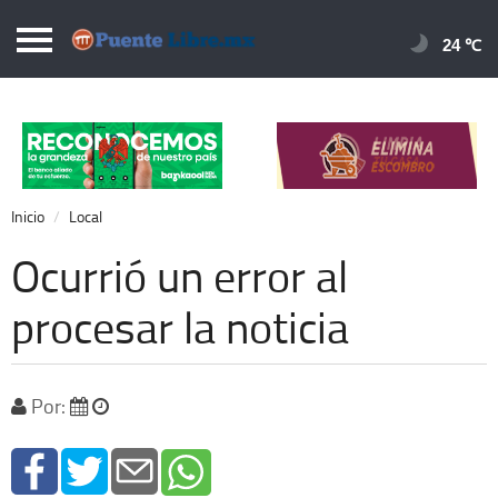
Puentelibre.mx
24 
Inicio
Local
Nacional
Inicio
Local
Opinión
Ocurrió un error al
Cronos
procesar la noticia
Economía
Espectáculos
Por:
Deportes
Extra +