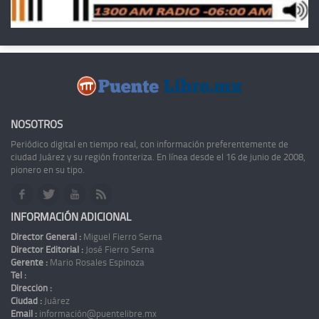
NOSOTROS
Periódico digital en tiempo real, con información preferentemente de
ciudad Juárez y su región fronteriza. En línea desde el 16 de junio de 2008,
pionero en su tipo.
INFORMACIÓN ADICIONAL
Director General :
Miguel Fierro Serna
Director Editorial :
José Fierro Serna
Gerente :
Mario Rosales Espinoza
Tel :
Dirección :
Ciudad :
Juárez
Email :
información@puentelibre.mx