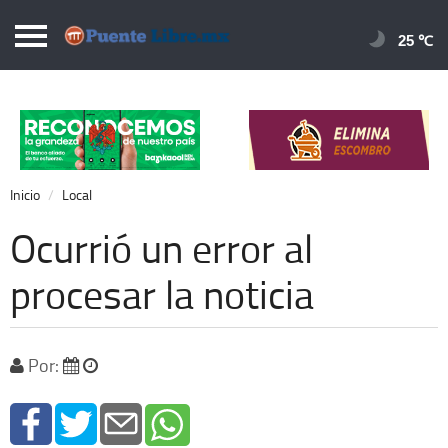
Puentelibre.mx
25 
Inicio
Local
Nacional
Inicio
Local
Opinión
Ocurrió un error al
Cronos
procesar la noticia
Economía
Espectáculos
Por:
Deportes
Extra +