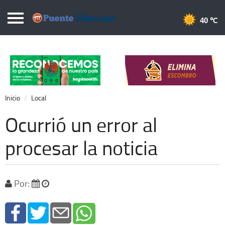
Puentelibre.mx
40 
Inicio
Local
Nacional
Inicio
Local
Opinión
Ocurrió un error al
Cronos
procesar la noticia
Economía
Espectáculos
Por:
Deportes
Extra +