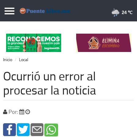
Puentelibre.mx
24 
Inicio
Local
Nacional
Inicio
Local
Opinión
Ocurrió un error al
Cronos
procesar la noticia
Economía
Espectáculos
Por:
Deportes
Extra +