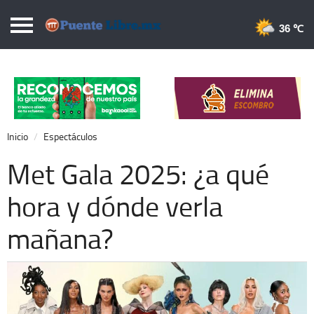
Puentelibre.mx
36 
Inicio
Local
Nacional
Inicio
Espectáculos
Opinión
Met Gala 2025: ¿a qué
Cronos
hora y dónde verla
Economía
mañana?
Espectáculos
Deportes
Extra +