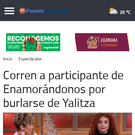
Puentelibre.mx
26 
Inicio
Local
Nacional
Inicio
Espectáculos
Opinión
Corren a participante de
Cronos
Enamorándonos por
Economía
burlarse de Yalitza
Espectáculos
Deportes
Extra +