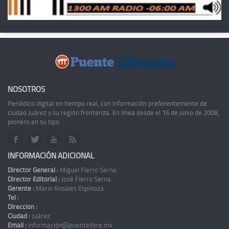
NOSOTROS
Periódico digital en tiempo real, con información preferentemente de
ciudad Juárez y su región fronteriza. En línea desde el 16 de junio de 2008,
pionero en su tipo.
INFORMACIÓN ADICIONAL
Director General :
Miguel Fierro Serna
Director Editorial :
José Fierro Serna
Gerente :
Mario Rosales Espinoza
Tel :
Dirección :
Ciudad :
Juárez
Email :
información@puentelibre.mx