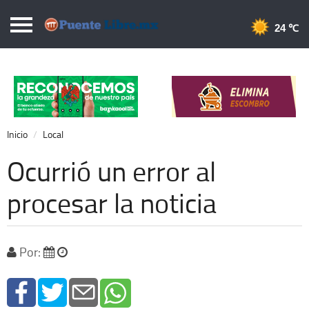
Puentelibre.mx
24 
Inicio
Local
Nacional
Inicio
Local
Opinión
Ocurrió un error al
Cronos
procesar la noticia
Economía
Espectáculos
Por:
Deportes
Extra +