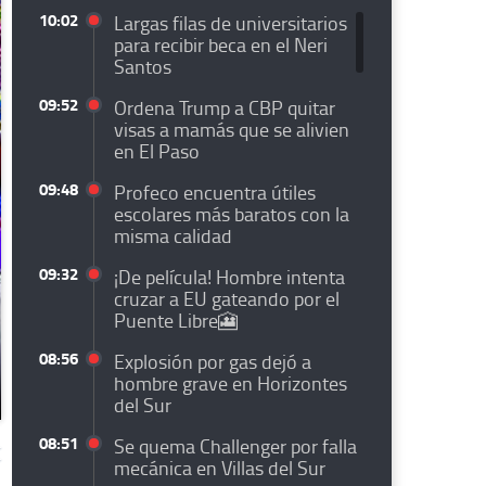
10:02
Largas filas de universitarios
para recibir beca en el Neri
Santos
09:52
Ordena Trump a CBP quitar
visas a mamás que se alivien
en El Paso
09:48
Profeco encuentra útiles
escolares más baratos con la
misma calidad
09:32
¡De película! Hombre intenta
cruzar a EU gateando por el
Puente Libre🎦
08:56
Explosión por gas dejó a
hombre grave en Horizontes
del Sur
08:51
Se quema Challenger por falla
mecánica en Villas del Sur