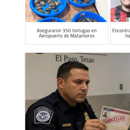
nen a
Aseguraron 350 tortugas en
Encontr
r Interpol
Aeropuerto de Matamoros
ha