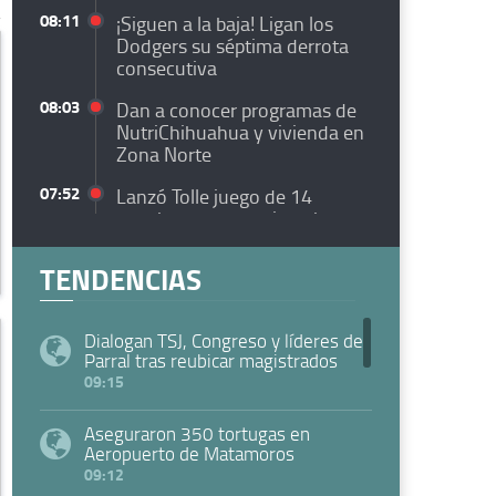
08:11
¡Siguen a la baja! Ligan los
Dodgers su séptima derrota
consecutiva
08:03
Dan a conocer programas de
NutriChihuahua y vivienda en
Zona Norte
07:52
Lanzó Tolle juego de 14
ponches para seguir racha
ganadora de Red Sox🎦
TENDENCIAS
07:44
Atacó pasajero a conductora
de plataforma al terminar viaje
Dialogan TSJ, Congreso y líderes de
07:38
¡Canadá se pintó de verde!
Parral tras reubicar magistrados
Vencen los Bravos a Vancuver
09:15
Whitecaps
07:32
Falleció el papá de Messi a los
Aseguraron 350 tortugas en
Aeropuerto de Matamoros
68 años en Argentina
09:12
07:28