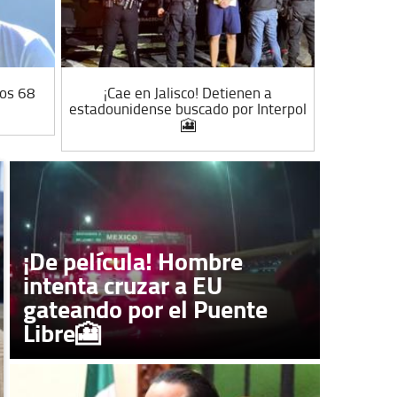
los 68
¡Cae en Jalisco! Detienen a
Asegu
estadounidense buscado por Interpol
Aero
🎦
¡De película! Hombre
intenta cruzar a EU
gateando por el Puente
Libre🎦