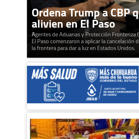
Ordena Trump a CBP q
alivien en El Paso
A
gentes de Aduanas y Protección Fronteriza 
El Paso comenzaron a aplicar la cancelación d
la frontera para dar a luz en Estados Unidos.