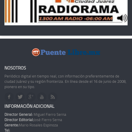
NOSOTROS
Periódico digital en tiempo real, con información preferentemente de
ciudad Juárez y su región fronteriza. En línea desde el 16 de junio de 2008,
pionero en su tipo.
INFORMACIÓN ADICIONAL
Director General:
Miguel Fierro Serna
Director Editorial:
José Fierro Serna
Gerente:
Mario Rosales Espinoza
Tel: