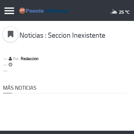
Puentelibre.mx
25 
Inicio
Noticias : Seccion Inexistente
Local
Nacional
Por:
Redacción
Opinión
Cronos
Economía
MÁS NOTICIAS
Espectáculos
Deportes
Extra +